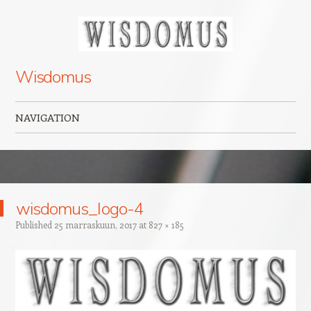
Wisdomus
NAVIGATION
Skip to content
wisdomus_logo-4
Published
25 marraskuun, 2017
at
827 × 185