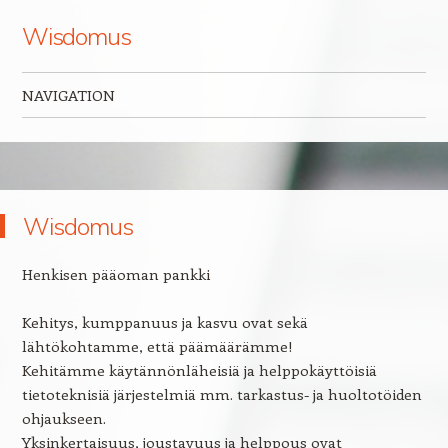
Wisdomus
NAVIGATION
Skip to content
Wisdomus
Henkisen pääoman pankki
Kehitys, kumppanuus ja kasvu ovat sekä
lähtökohtamme, että päämäärämme!
Kehitämme käytännönläheisiä ja helppokäyttöisiä
tietoteknisiä järjestelmiä mm. tarkastus- ja huoltotöiden
ohjaukseen.
Yksinkertaisuus, joustavuus ja helppous ovat